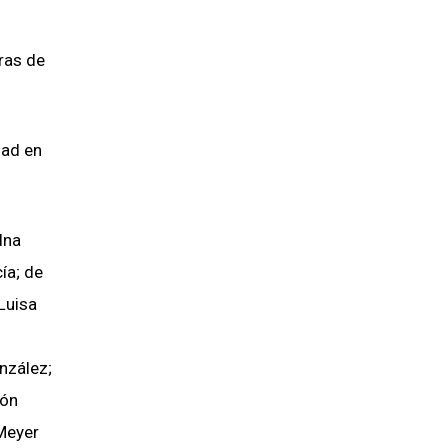
ras de
dad en
dna
ía; de
Luisa
nzález;
ión
 Meyer