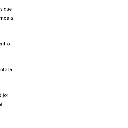
 y que
emos a
entro
nte la
ijo:
l