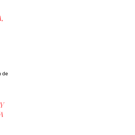
,
n de
Y
A