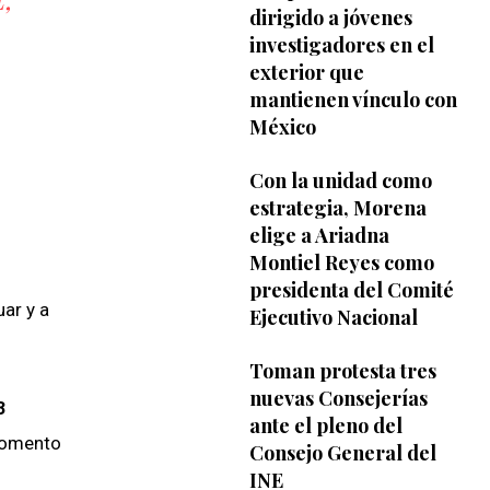
dirigido a jóvenes
investigadores en el
exterior que
mantienen vínculo con
México
Con la unidad como
estrategia, Morena
elige a Ariadna
Montiel Reyes como
presidenta del Comité
uar y a
Ejecutivo Nacional
Toman protesta tres
nuevas Consejerías
3
ante el pleno del
Fomento
Consejo General del
INE