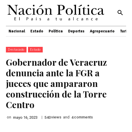
Nacional
Estado
Política
Deportes
Agropecuario
Turis
Destacado
Estado
Gobernador de Veracruz
denuncia ante la FGR a
jueces que ampararon
construcción de la Torre
Centro
on
|
views
and
comments
mayo 16, 2023
540
4