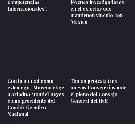
competencias
jóvenes investigadores
Internacionales”.
en el exterior que
mantienen vínculo con
México
Con la unidad como
Toman protesta tres
estrategia, Morena elige
nuevas Consejerías ante
a Ariadna Montiel Reyes
el pleno del Consejo
como presidenta del
General del INE
Comité Ejecutivo
Nacional