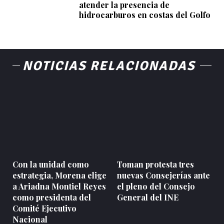
atender la presencia de
hidrocarburos en costas del Golfo
NOTICIAS RELACIONADAS
Con la unidad como
Toman protesta tres
estrategia, Morena elige
nuevas Consejerías ante
a Ariadna Montiel Reyes
el pleno del Consejo
como presidenta del
General del INE
Comité Ejecutivo
Nacional