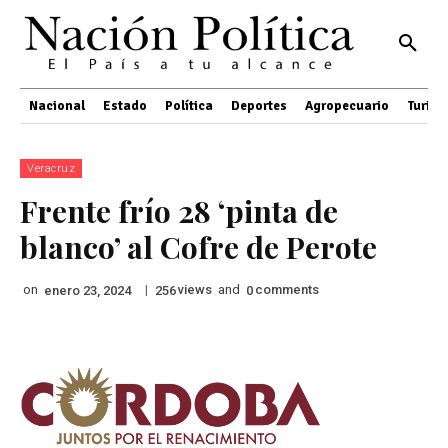
Nacional
Estado
Política
Deportes
Agropecuario
Turis
Veracruz
Frente frío 28 ‘pinta de
blanco’ al Cofre de Perote
on
|
views
and
comments
enero 23, 2024
256
0