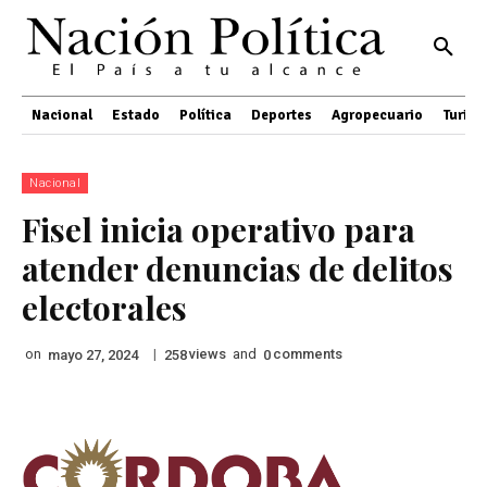
Nacional
Estado
Política
Deportes
Agropecuario
Turis
Nacional
Fisel inicia operativo para
atender denuncias de delitos
electorales
on
|
views
and
comments
mayo 27, 2024
258
0