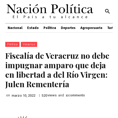
Nacional
Estado
Política
Deportes
Agropecuario
Turis
Política
Veracruz
Fiscalía de Veracruz no debe
impugnar amparo que deja
en libertad a del Río Virgen:
Julen Rementería
on
|
views
and
comments
marzo 10, 2022
520
4