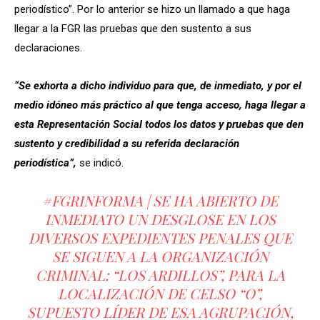
periodístico”. Por lo anterior se hizo un llamado a que haga
llegar a la FGR las pruebas que den sustento a sus
declaraciones.
“Se exhorta a dicho individuo para que, de inmediato, y por el
medio idóneo más práctico al que tenga acceso, haga llegar a
esta Representación Social todos los datos y pruebas que den
sustento y credibilidad a su referida declaración
periodística”,
se indicó.
#FGRINFORMA
| SE HA ABIERTO DE
INMEDIATO UN DESGLOSE EN LOS
DIVERSOS EXPEDIENTES PENALES QUE
SE SIGUEN A LA ORGANIZACIÓN
CRIMINAL: “LOS ARDILLOS”, PARA LA
LOCALIZACIÓN DE CELSO “O”,
SUPUESTO LÍDER DE ESA AGRUPACIÓN,