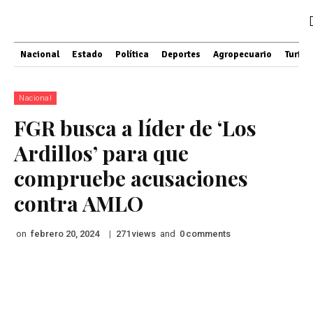
Nacional
Estado
Política
Deportes
Agropecuario
Turis
Nacional
FGR busca a líder de ‘Los
Ardillos’ para que
compruebe acusaciones
contra AMLO
on
|
views
and
comments
febrero 20, 2024
271
0