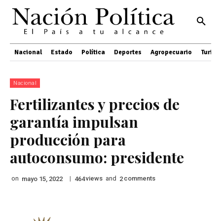
Nacional
Estado
Política
Deportes
Agropecuario
Turis
Nacional
Fertilizantes y precios de
garantía impulsan
producción para
autoconsumo: presidente
on
|
views
and
comments
mayo 15, 2022
464
2