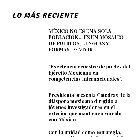
LO MÁS RECIENTE
MÉXICO NO ES UNA SOLA
POBLACIÓN… ES UN MOSAICO
DE PUEBLOS, LENGUAS Y
FORMAS DE VIVIR
“Excelencia ecuestre de jinetes del
Ejército Mexicano en
competencias Internacionales”.
Presidenta presenta Cátedras de la
diáspora mexicana dirigido a
jóvenes investigadores en el
exterior que mantienen vínculo
con México
Con la unidad como estrategia,