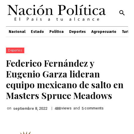
Nacional
Estado
Política
Deportes
Agropecuario
Turis
Deportes
Federico Fernández y
Eugenio Garza lideran
equipo mexicano de salto en
Masters Spruce Meadows
on
|
views
and
comments
septiembre 8, 2022
488
5