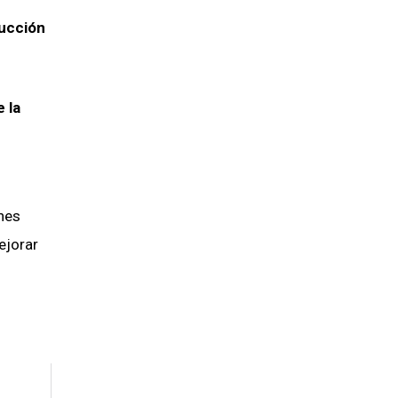
rucción
 la
ones
ejorar