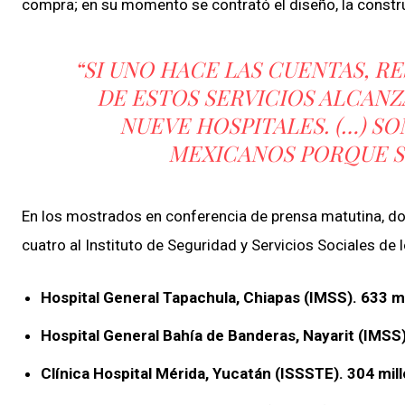
compra; en su momento se contrató el diseño, la constr
“SI UNO HACE LAS CUENTAS, R
DE ESTOS SERVICIOS ALCANZ
NUEVE HOSPITALES. (…) S
MEXICANOS PORQUE SE
En los mostrados en conferencia de prensa matutina, dos
cuatro al Instituto de Seguridad y Servicios Sociales de 
Hospital General Tapachula, Chiapas (IMSS). 633 m
Hospital General Bahía de Banderas, Nayarit (IMSS)
Clínica Hospital Mérida, Yucatán (ISSSTE). 304 mil