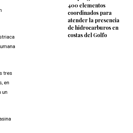
400 elementos
n
coordinados para
atender la presencia
de hidrocarburos en
costas del Golfo
striaca
 rumana
s tres
s, en
n un
asina