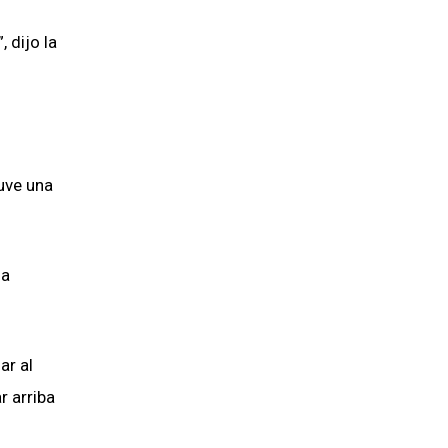
 dijo la
tuve una
la
ar al
r arriba