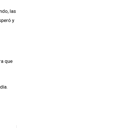
ndo, las
speró y
ara que
día.