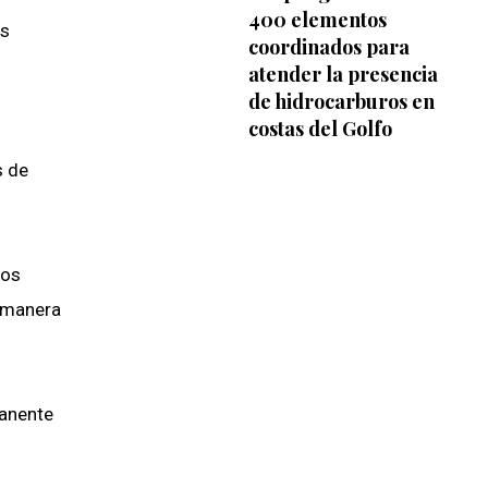
400 elementos
os
coordinados para
atender la presencia
de hidrocarburos en
costas del Golfo
s de
hos
e manera
manente