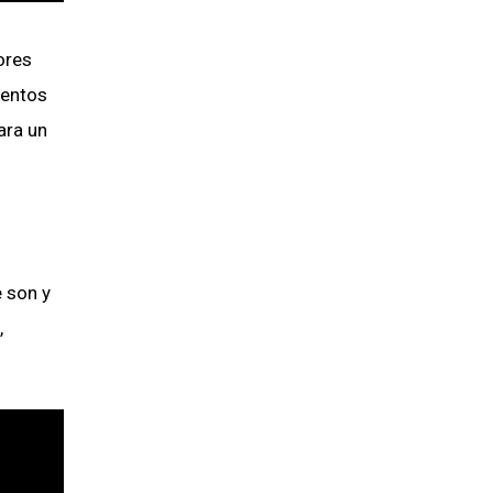
ores
ientos
ara un
 son y
,