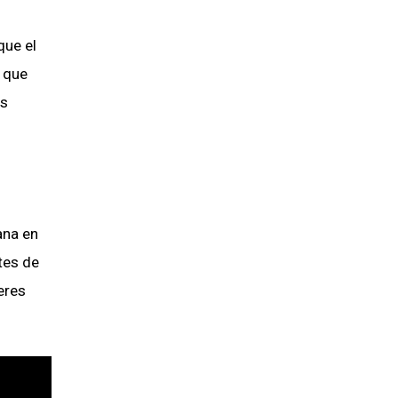
que el
ó que
os
ana en
tes de
eres