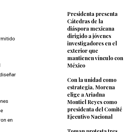
Presidenta presenta
Cátedras de la
diáspora mexicana
dirigido a jóvenes
rmitido
investigadores en el
exterior que
mantienen vínculo con
México
l
 diseñar
Con la unidad como
estrategia, Morena
elige a Ariadna
enes
Montiel Reyes como
presidenta del Comité
le
Ejecutivo Nacional
ron en
Toman protesta tres