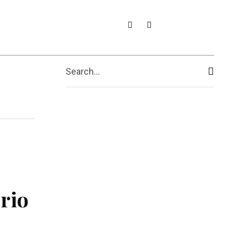
Search...
erio