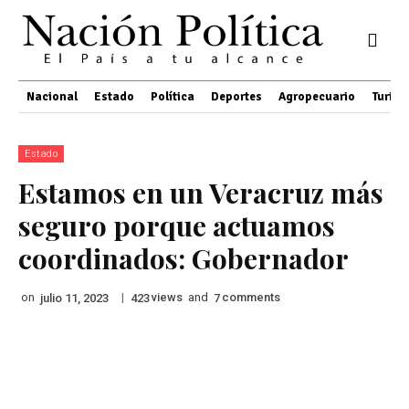
Nacional
Estado
Política
Deportes
Agropecuario
Turis
Estado
Estamos en un Veracruz más
seguro porque actuamos
coordinados: Gobernador
on
|
views
and
comments
julio 11, 2023
423
7