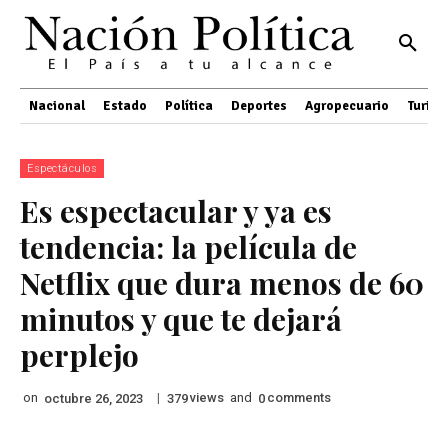
Nacional
Estado
Política
Deportes
Agropecuario
Turis
Espectáculos
Es espectacular y ya es
tendencia: la película de
Netflix que dura menos de 60
minutos y que te dejará
perplejo
on
|
views
and
comments
octubre 26, 2023
379
0