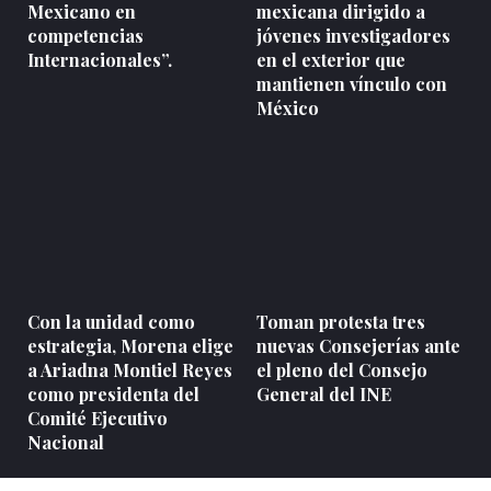
Mexicano en
mexicana dirigido a
competencias
jóvenes investigadores
Internacionales”.
en el exterior que
mantienen vínculo con
México
Con la unidad como
Toman protesta tres
estrategia, Morena elige
nuevas Consejerías ante
a Ariadna Montiel Reyes
el pleno del Consejo
como presidenta del
General del INE
Comité Ejecutivo
Nacional