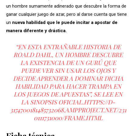
un hombre sumamente adinerado que descubre la forma de
ganar cualquier juego de azar, pero al darse cuenta que tiene
un
nueva habilidad que le puede incitar a apostar de
manera diferente y drástica.
“EN ESTA ENTRAÑABLE
HISTORIA
DE
ROALD DAHL, UN HOMBRE DESCUBRE
LA EXISTENCIA DE UN GURÚ QUE
PUEDE VER SIN USAR LOS OJOS Y
DECIDE APRENDER A DOMINAR DICHA
HABILIDAD PARA HACER TRAMPA EN
LOS JUEGOS DE APUESTAS”, SE LEE EN
LA SINOPSIS OFICIAL.HTTPS://D-
3174700181485732068.AMPPROJECT.NET/231
0111731000/FRAME.HTML
Ficha técnica