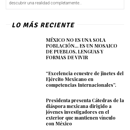
descubrir una realidad completamente...
LO MÁS RECIENTE
MÉXICO NO ES UNA SOLA
POBLACIÓN… ES UN MOSAICO
DE PUEBLOS, LENGUAS Y
FORMAS DE VIVIR
“Excelencia ecuestre de jinetes del
Ejército Mexicano en
competencias Internacionales”.
Presidenta presenta Cátedras de la
diáspora mexicana dirigido a
jóvenes investigadores en el
exterior que mantienen vínculo
con México