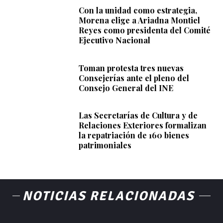
Con la unidad como estrategia,
Morena elige a Ariadna Montiel
Reyes como presidenta del Comité
Ejecutivo Nacional
Toman protesta tres nuevas
Consejerías ante el pleno del
Consejo General del INE
Las Secretarías de Cultura y de
Relaciones Exteriores formalizan
la repatriación de 160 bienes
patrimoniales
NOTICIAS RELACIONADAS