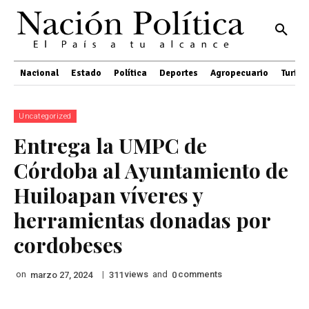
Nacional
Estado
Política
Deportes
Agropecuario
Turis
Uncategorized
Entrega la UMPC de
Córdoba al Ayuntamiento de
Huiloapan víveres y
herramientas donadas por
cordobeses
on
|
views
and
comments
marzo 27, 2024
311
0