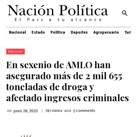
Nacional
Estado
Política
Deportes
Agropecuario
Turis
Nacional
En sexenio de AMLO han
asegurado más de 2 mil 655
toneladas de droga y
afectado ingresos criminales
on
|
views
and
comments
junio 28, 2023
781
2