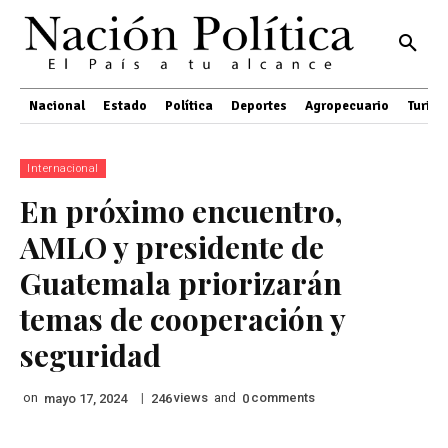
Nacional
Estado
Política
Deportes
Agropecuario
Turis
Internacional
En próximo encuentro,
AMLO y presidente de
Guatemala priorizarán
temas de cooperación y
seguridad
on
|
views
and
comments
mayo 17, 2024
246
0