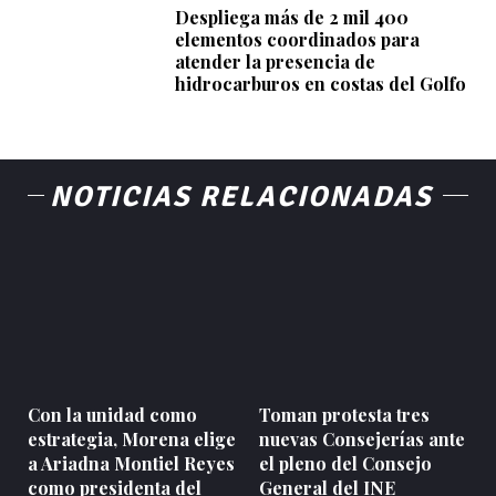
Despliega más de 2 mil 400
elementos coordinados para
atender la presencia de
hidrocarburos en costas del Golfo
NOTICIAS RELACIONADAS
Con la unidad como
Toman protesta tres
estrategia, Morena elige
nuevas Consejerías ante
a Ariadna Montiel Reyes
el pleno del Consejo
como presidenta del
General del INE