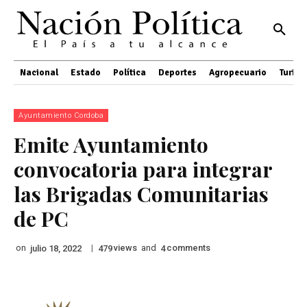
Nacional
Estado
Política
Deportes
Agropecuario
Turis
Ayuntamiento Cordoba
Emite Ayuntamiento
convocatoria para integrar
las Brigadas Comunitarias
de PC
on
|
views
and
comments
julio 18, 2022
479
4