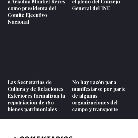
a Ariadna Montiel Reyes
el pleno del Consejo
como presidenta del
General del INE
Comité Ejecutivo
Nacional
Las Secretarías de
No hay razón para
Cultura y de Relaciones
manifestarse por parte
Exteriores formalizan la
de algunas
repatriación de 160
organizaciones del
bienes patrimoniales
campo y transporte