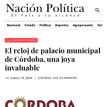
Nacional
Estado
Política
Deportes
Agropecuario
Turis
Ayuntamiento Cordoba
El reloj de palacio municipal
de Córdoba, una joya
invaluable
on
|
views
and
comments
marzo 19, 2024
273
0