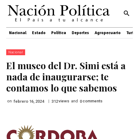
Nacional
Estado
Política
Deportes
Agropecuario
Turis
Nacional
El museo del Dr. Simi está a
nada de inaugurarse; te
contamos lo que sabemos
on
|
views
and
comments
febrero 16, 2024
312
0