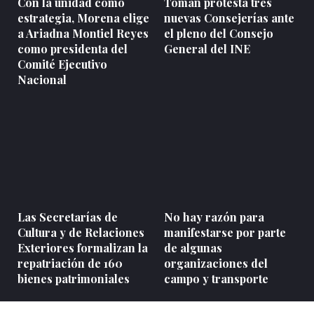
Con la unidad como
Toman protesta tres
estrategia, Morena elige
nuevas Consejerías ante
a Ariadna Montiel Reyes
el pleno del Consejo
como presidenta del
General del INE
Comité Ejecutivo
Nacional
Las Secretarías de
No hay razón para
Cultura y de Relaciones
manifestarse por parte
Exteriores formalizan la
de algunas
repatriación de 160
organizaciones del
bienes patrimoniales
campo y transporte