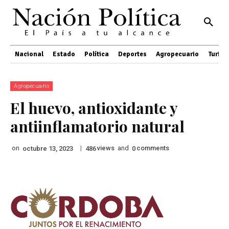
Nacional
Estado
Política
Deportes
Agropecuario
Turis
Agropecuario
El huevo, antioxidante y
antiinflamatorio natural
on
|
views
and
comments
octubre 13, 2023
486
0