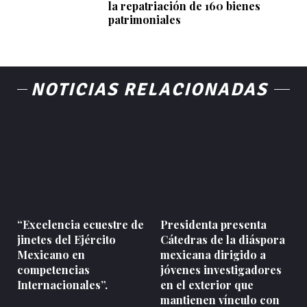
la repatriación de 160 bienes
patrimoniales
NOTICIAS RELACIONADAS
“Excelencia ecuestre de
Presidenta presenta
jinetes del Ejército
Cátedras de la diáspora
Mexicano en
mexicana dirigido a
competencias
jóvenes investigadores
Internacionales”.
en el exterior que
mantienen vínculo con