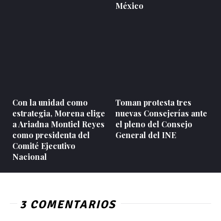
México
Con la unidad como
Toman protesta tres
estrategia, Morena elige
nuevas Consejerías ante
a Ariadna Montiel Reyes
el pleno del Consejo
como presidenta del
General del INE
Comité Ejecutivo
Nacional
3 COMENTARIOS