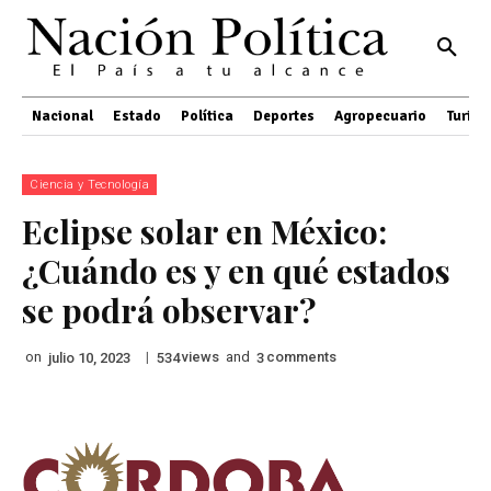
Nacional
Estado
Política
Deportes
Agropecuario
Turis
Ciencia y Tecnología
Eclipse solar en México:
¿Cuándo es y en qué estados
se podrá observar?
on
|
views
and
comments
julio 10, 2023
534
3