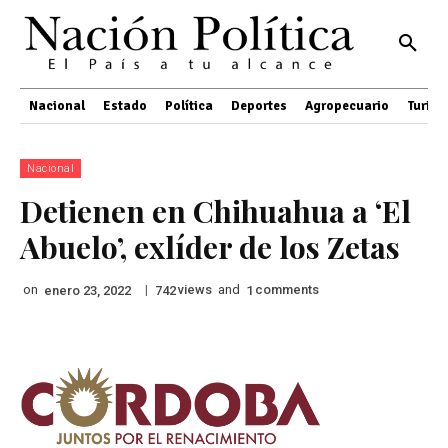
Nacional
Estado
Política
Deportes
Agropecuario
Turis
Nacional
Detienen en Chihuahua a ‘El
Abuelo’, exlíder de los Zetas
on
|
views
and
comments
enero 23, 2022
742
1