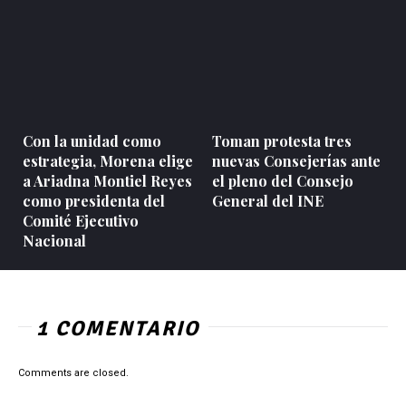
Con la unidad como
Toman protesta tres
estrategia, Morena elige
nuevas Consejerías ante
a Ariadna Montiel Reyes
el pleno del Consejo
como presidenta del
General del INE
Comité Ejecutivo
Nacional
1 COMENTARIO
Comments are closed.