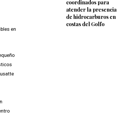
coordinados para
atender la presencia
de hidrocarburos en
costas del Golfo
ibles en
pequeño
sticos
rusatte
én
entro