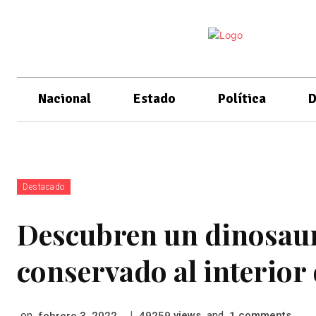
Nacional
Estado
Política
D
Destacado
Descubren un dinosaur
conservado al interior
on
|
views
and
comments
febrero 3, 2022
49259
1