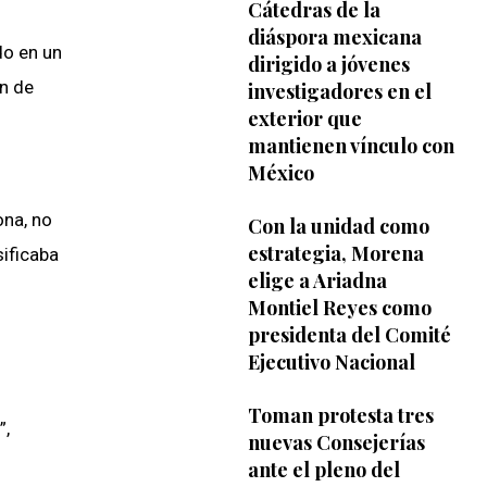
Cátedras de la
diáspora mexicana
do en un
dirigido a jóvenes
ón de
investigadores en el
exterior que
mantienen vínculo con
México
ona, no
Con la unidad como
estrategia, Morena
sificaba
elige a Ariadna
Montiel Reyes como
presidenta del Comité
Ejecutivo Nacional
Toman protesta tres
”,
nuevas Consejerías
ante el pleno del