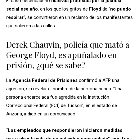
El caso desencadenó
masivas protestas por la justicia
social ese año
, en los que los gritos de
Floyd
de “
no puedo
respirar
“, se convirtieron en un reclamo de los manifestantes
que salieron a las calles.
Derek Chauvin, policía que mató a
George Floyd, es apuñalado en
prisión, ¿qué se sabe?
La
Agencia Federal de Prisiones
confirmó a AFP una
agresión, sin revelar el nombre de la persona herida. “Una
persona encarcelada fue agredida en la Institución
Correccional Federal (FCI) de Tucson”, en el estado de
Arizona, indicó en un comunicado.
“
Los empleados que respondieron iniciaron medidas
para salvar la vida de un individuo encarcelado”, que fue