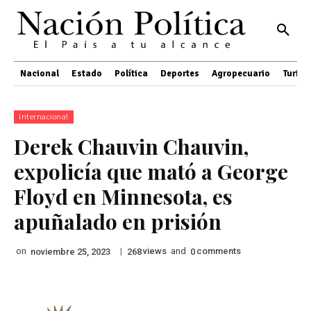
Nacional
Estado
Política
Deportes
Agropecuario
Turis
Internacional
Derek Chauvin Chauvin,
expolicía que mató a George
Floyd en Minnesota, es
apuñalado en prisión
on
|
views
and
comments
noviembre 25, 2023
268
0