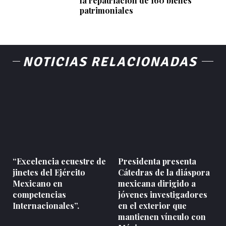
la repatriación de 160 bienes
patrimoniales
NOTICIAS RELACIONADAS
“Excelencia ecuestre de
Presidenta presenta
jinetes del Ejército
Cátedras de la diáspora
Mexicano en
mexicana dirigido a
competencias
jóvenes investigadores
Internacionales”.
en el exterior que
mantienen vínculo con