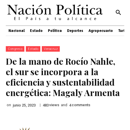
Nacional
Estado
Política
Deportes
Agropecuario
Turis
Congreso
Estado
Veracruz
De la mano de Rocío Nahle,
el sur se incorpora a la
eficiencia y sustentabilidad
energética: Magaly Armenta
on
|
views
and
comments
junio 25, 2023
483
4