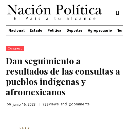
Nacional
Estado
Política
Deportes
Agropecuario
Turis
Congreso
Dan seguimiento a
resultados de las consultas a
pueblos indígenas y
afromexicanos
on
|
views
and
comments
junio 16, 2023
729
2