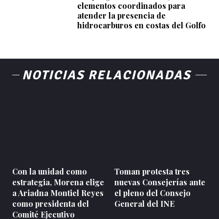
elementos coordinados para
atender la presencia de
hidrocarburos en costas del Golfo
NOTICIAS RELACIONADAS
Con la unidad como
Toman protesta tres
estrategia, Morena elige
nuevas Consejerías ante
a Ariadna Montiel Reyes
el pleno del Consejo
como presidenta del
General del INE
Comité Ejecutivo