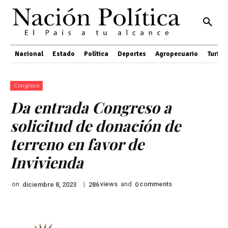
Nacional
Estado
Política
Deportes
Agropecuario
Turis
Congreso
Da entrada Congreso a
solicitud de donación de
terreno en favor de
Invivienda
on
|
views
and
comments
diciembre 8, 2023
286
0