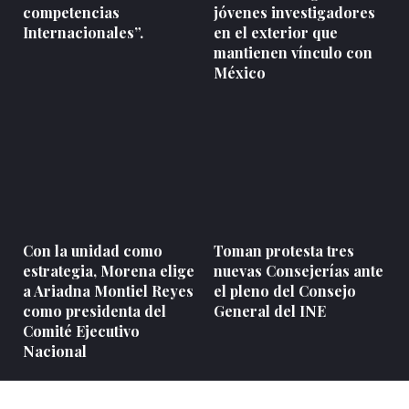
competencias
jóvenes investigadores
Internacionales”.
en el exterior que
mantienen vínculo con
México
Con la unidad como
Toman protesta tres
estrategia, Morena elige
nuevas Consejerías ante
a Ariadna Montiel Reyes
el pleno del Consejo
como presidenta del
General del INE
Comité Ejecutivo
Nacional