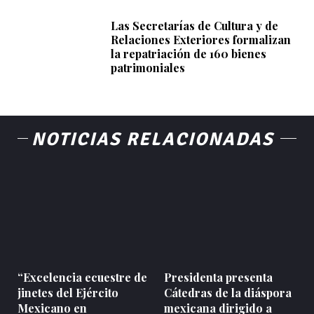
Las Secretarías de Cultura y de
Relaciones Exteriores formalizan
la repatriación de 160 bienes
patrimoniales
NOTICIAS RELACIONADAS
“Excelencia ecuestre de
Presidenta presenta
jinetes del Ejército
Cátedras de la diáspora
Mexicano en
mexicana dirigido a