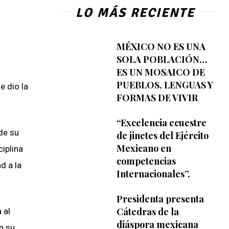
LO MÁS RECIENTE
MÉXICO NO ES UNA
SOLA POBLACIÓN…
ES UN MOSAICO DE
PUEBLOS, LENGUAS Y
e dio la
FORMAS DE VIVIR
“Excelencia ecuestre
de su
de jinetes del Ejército
Mexicano en
iplina
competencias
d a la
Internacionales”.
Presidenta presenta
Cátedras de la
 al
diáspora mexicana
n su