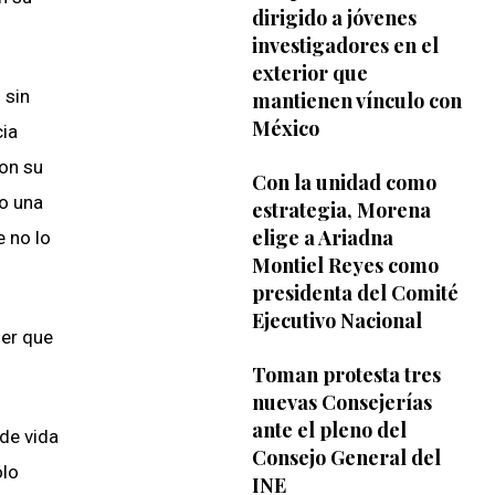
dirigido a jóvenes
investigadores en el
exterior que
 sin
mantienen vínculo con
México
cia
con su
Con la unidad como
so una
estrategia, Morena
elige a Ariadna
e no lo
Montiel Reyes como
presidenta del Comité
Ejecutivo Nacional
jer que
Toman protesta tres
nuevas Consejerías
ante el pleno del
de vida
Consejo General del
ólo
INE