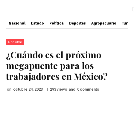
Nacional
Estado
Política
Deportes
Agropecuario
Turis
Nacional
¿Cuándo es el próximo
megapuente para los
trabajadores en México?
on
|
views
and
comments
octubre 24, 2023
293
0