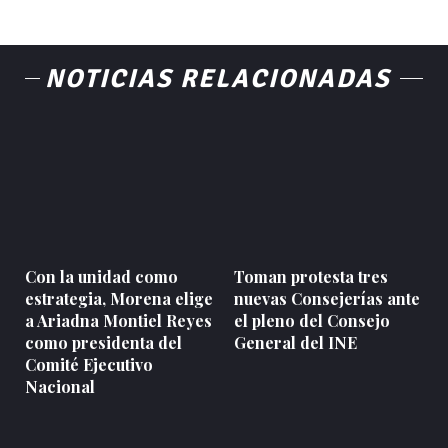
NOTICIAS RELACIONADAS
Con la unidad como
Toman protesta tres
estrategia, Morena elige
nuevas Consejerías ante
a Ariadna Montiel Reyes
el pleno del Consejo
como presidenta del
General del INE
Comité Ejecutivo
Nacional