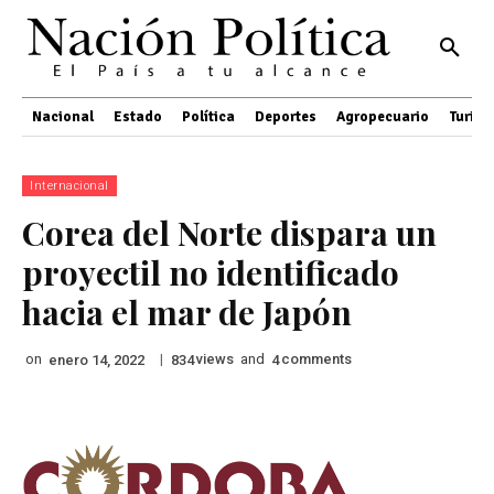
Nacional
Estado
Política
Deportes
Agropecuario
Turis
Internacional
Corea del Norte dispara un
proyectil no identificado
hacia el mar de Japón
on
|
views
and
comments
enero 14, 2022
834
4