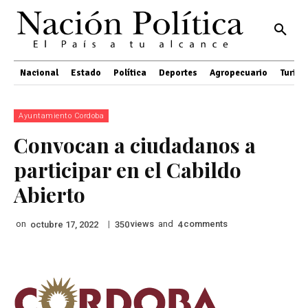
Nacional
Estado
Política
Deportes
Agropecuario
Turis
Ayuntamiento Cordoba
Convocan a ciudadanos a
participar en el Cabildo
Abierto
on
|
views
and
comments
octubre 17, 2022
350
4