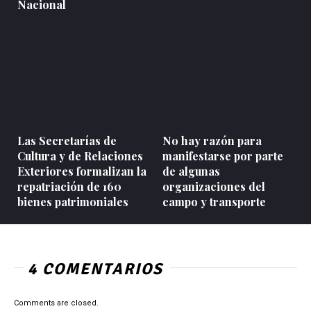
Nacional
Las Secretarías de
No hay razón para
Cultura y de Relaciones
manifestarse por parte
Exteriores formalizan la
de algunas
repatriación de 160
organizaciones del
bienes patrimoniales
campo y transporte
4 COMENTARIOS
Comments are closed.