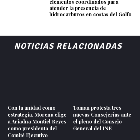
elementos coordinados para
atender la presencia de
hidrocarburos en costas del Golfo
NOTICIAS RELACIONADAS
Con la unidad como
Toman protesta tres
estrategia, Morena elige
nuevas Consejerías ante
a Ariadna Montiel Reyes
el pleno del Consejo
como presidenta del
General del INE
Comité Ejecutivo