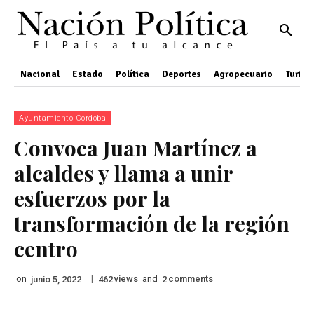
Nacional
Estado
Política
Deportes
Agropecuario
Turis
Ayuntamiento Cordoba
Convoca Juan Martínez a
alcaldes y llama a unir
esfuerzos por la
transformación de la región
centro
on
|
views
and
comments
junio 5, 2022
462
2