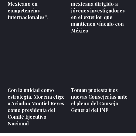
Mexicano en
mexicana dirigido a
competencias
jóvenes investigadores
Internacionales”.
en el exterior que
mantienen vínculo con
México
Con la unidad como
Toman protesta tres
estrategia, Morena elige
nuevas Consejerías ante
a Ariadna Montiel Reyes
el pleno del Consejo
como presidenta del
General del INE
Comité Ejecutivo
Nacional