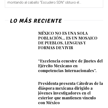
montando al caballo “Escudero SDN” obtuvo el...
LO MÁS RECIENTE
MÉXICO NO ES UNA SOLA
POBLACIÓN… ES UN MOSAICO
DE PUEBLOS, LENGUAS Y
FORMAS DE VIVIR
“Excelencia ecuestre de jinetes del
Ejército Mexicano en
competencias Internacionales”.
Presidenta presenta Cátedras de la
diáspora mexicana dirigido a
jóvenes investigadores en el
exterior que mantienen vínculo
con México