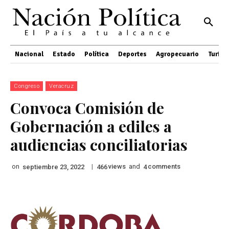
Nacional
Estado
Política
Deportes
Agropecuario
Turis
Congreso
Veracruz
Convoca Comisión de
Gobernación a ediles a
audiencias conciliatorias
on
|
views
and
comments
septiembre 23, 2022
466
4