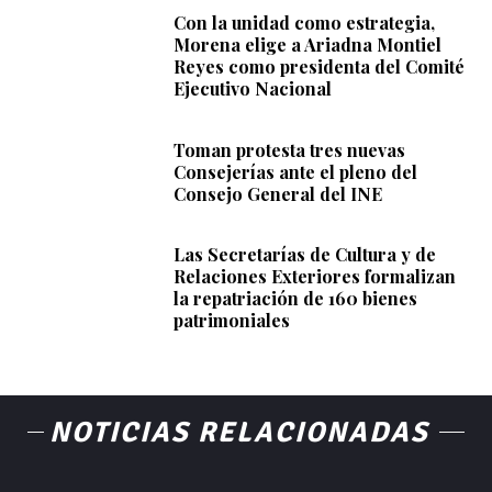
Con la unidad como estrategia,
Morena elige a Ariadna Montiel
Reyes como presidenta del Comité
Ejecutivo Nacional
Toman protesta tres nuevas
Consejerías ante el pleno del
Consejo General del INE
Las Secretarías de Cultura y de
Relaciones Exteriores formalizan
la repatriación de 160 bienes
patrimoniales
NOTICIAS RELACIONADAS