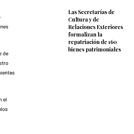
Las Secretarías de
o
Cultura y de
Relaciones Exteriores
ones
formalizan la
repatriación de 160
bienes patrimoniales
e de
stro
mientas
n el
blos