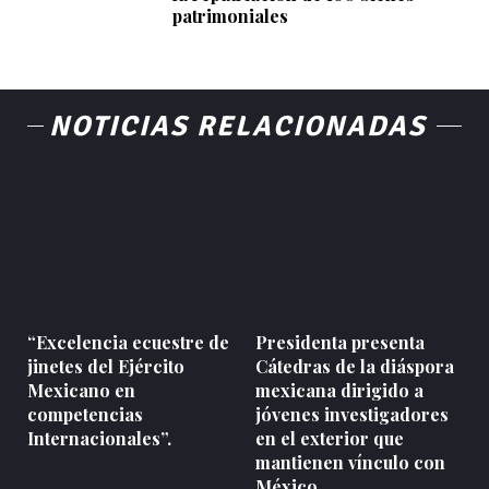
patrimoniales
NOTICIAS RELACIONADAS
“Excelencia ecuestre de
Presidenta presenta
jinetes del Ejército
Cátedras de la diáspora
Mexicano en
mexicana dirigido a
competencias
jóvenes investigadores
Internacionales”.
en el exterior que
mantienen vínculo con
México