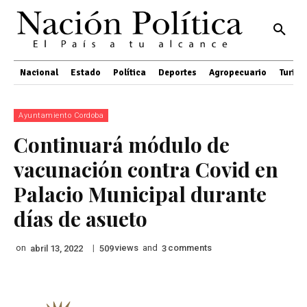
Nacional
Estado
Política
Deportes
Agropecuario
Turis
Ayuntamiento Cordoba
Continuará módulo de
vacunación contra Covid en
Palacio Municipal durante
días de asueto
on
|
views
and
comments
abril 13, 2022
509
3