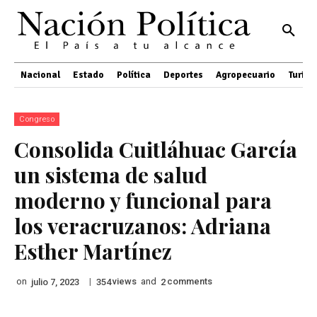
Nacional
Estado
Política
Deportes
Agropecuario
Turis
Congreso
Consolida Cuitláhuac García
un sistema de salud
moderno y funcional para
los veracruzanos: Adriana
Esther Martínez
on
|
views
and
comments
julio 7, 2023
354
2