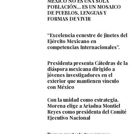
MÉXICO NO ES UNA SOLA
POBLACIÓN… ES UN MOSAICO
DE PUEBLOS, LENGUAS Y
FORMAS DE VIVIR
“Excelencia ecuestre de jinetes del
Ejército Mexicano en
competencias Internacionales”.
Presidenta presenta Cátedras de la
diáspora mexicana dirigido a
jóvenes investigadores en el
exterior que mantienen vínculo
con México
Con la unidad como estrategia,
Morena elige a Ariadna Montiel
Reyes como presidenta del Comité
Ejecutivo Nacional