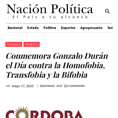
Nacional
Estado
Política
Deportes
Agropecuario
Turis
Congreso
Veracruz
Conmemora Gonzalo Durán
el Día contra la Homofobia,
Transfobia y la Bifobia
on
|
views
and
comments
mayo 17, 2022
594
23