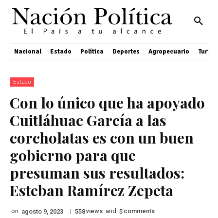
Nacional
Estado
Política
Deportes
Agropecuario
Turis
Estado
Con lo único que ha apoyado
Cuitláhuac García a las
corcholatas es con un buen
gobierno para que
presuman sus resultados:
Esteban Ramírez Zepeta
on
|
views
and
comments
agosto 9, 2023
558
5