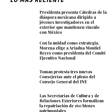
LO MÁS RECIENTE
Presidenta presenta Cátedras de la
diáspora mexicana dirigido a
jóvenes investigadores en el
exterior que mantienen vínculo
con México
Con la unidad como estrategia,
Morena elige a Ariadna Montiel
Reyes como presidenta del Comité
Ejecutivo Nacional
Toman protesta tres nuevas
Consejerías ante el pleno del
Consejo General del INE
Las Secretarías de Cultura y de
Relaciones Exteriores formalizan
la repatriación de 160 bienes
patrimoniales