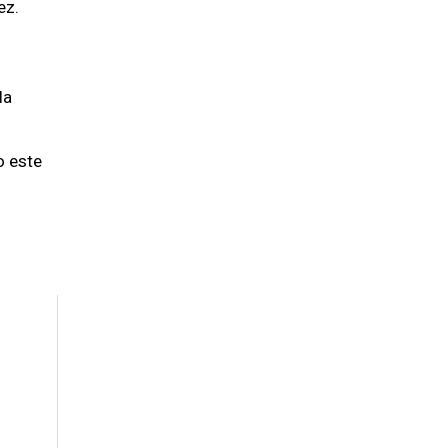
ez.
la
o este