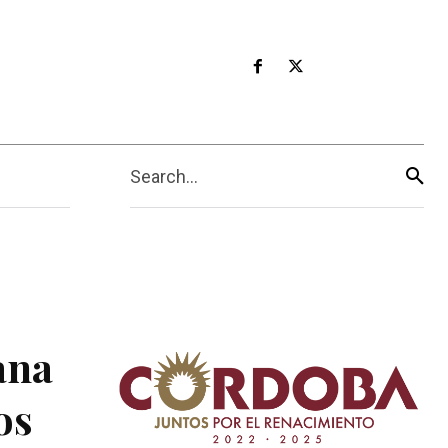
Search...
ana
os