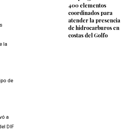
400 elementos
coordinados para
atender la presencia
os
de hidrocarburos en
costas del Golfo
e la
ipo de
vó a
del DIF