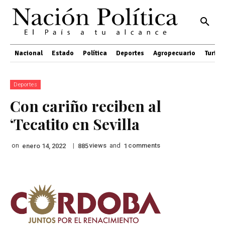
Nacional
Estado
Política
Deportes
Agropecuario
Turis
Deportes
Con cariño reciben al
‘Tecatito en Sevilla
on
|
views
and
comments
enero 14, 2022
885
1