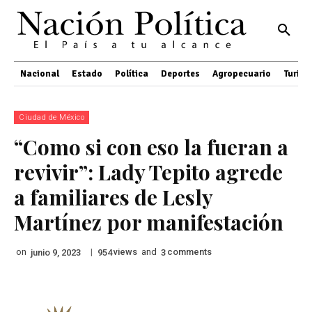
Nacional
Estado
Política
Deportes
Agropecuario
Turis
Ciudad de México
“Como si con eso la fueran a
revivir”: Lady Tepito agrede
a familiares de Lesly
Martínez por manifestación
on
|
views
and
comments
junio 9, 2023
954
3