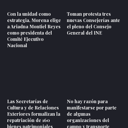
Con la unidad como
Toman protesta tres
estrategia, Morena elige
nuevas Consejerías ante
a Ariadna Montiel Reyes
el pleno del Consejo
como presidenta del
General del INE
Comité Ejecutivo
Nacional
Las Secretarías de
No hay razón para
Cultura y de Relaciones
manifestarse por parte
Exteriores formalizan la
de algunas
repatriación de 160
organizaciones del
bienes patrimoniales
campo y transporte