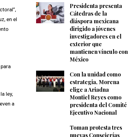
Presidenta presenta
ctoral”,
Cátedras de la
z, en el
diáspora mexicana
dirigido a jóvenes
ento
investigadores en el
exterior que
mantienen vínculo con
México
 para
Con la unidad como
estrategia, Morena
elige a Ariadna
a ley,
Montiel Reyes como
leven a
presidenta del Comité
Ejecutivo Nacional
Toman protesta tres
nuevas Consejerías