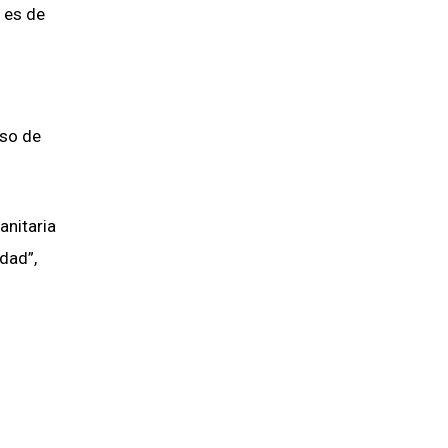
 es de
uso de
anitaria
idad”,