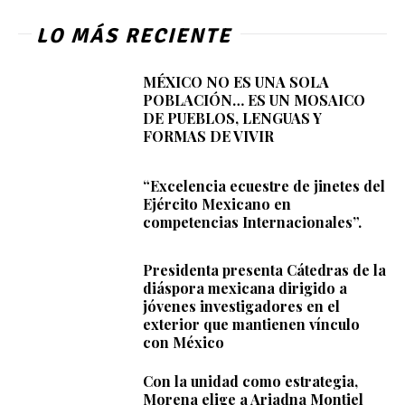
LO MÁS RECIENTE
MÉXICO NO ES UNA SOLA
POBLACIÓN… ES UN MOSAICO
DE PUEBLOS, LENGUAS Y
FORMAS DE VIVIR
“Excelencia ecuestre de jinetes del
Ejército Mexicano en
competencias Internacionales”.
Presidenta presenta Cátedras de la
diáspora mexicana dirigido a
jóvenes investigadores en el
exterior que mantienen vínculo
con México
Con la unidad como estrategia,
Morena elige a Ariadna Montiel