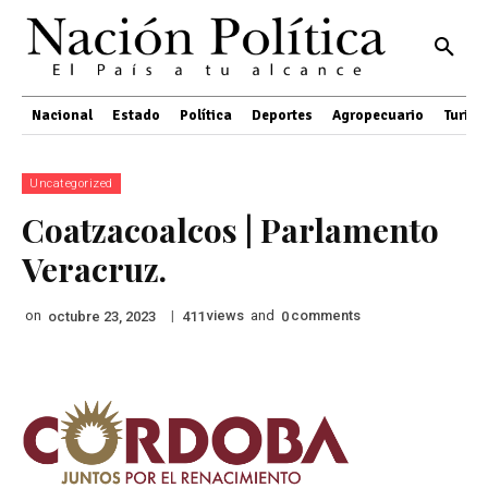
Nacional
Estado
Política
Deportes
Agropecuario
Turis
Uncategorized
Coatzacoalcos | Parlamento
Veracruz.
on
|
views
and
comments
octubre 23, 2023
411
0