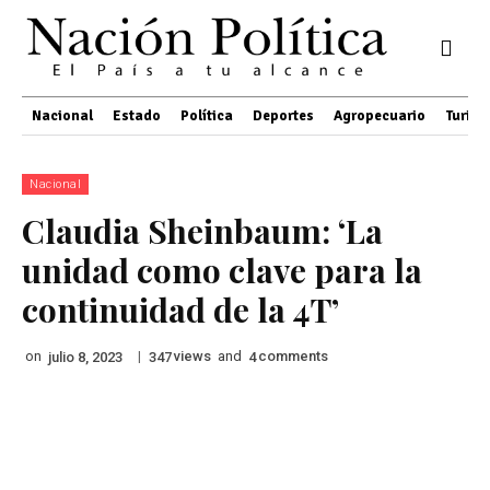
Nacional
Estado
Política
Deportes
Agropecuario
Turis
Nacional
Claudia Sheinbaum: ‘La
unidad como clave para la
continuidad de la 4T’
on
|
views
and
comments
julio 8, 2023
347
4