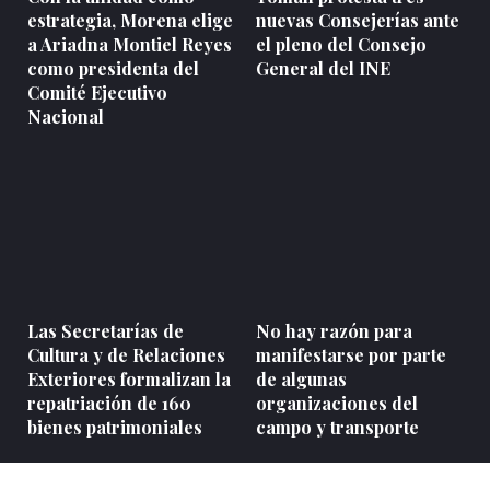
estrategia, Morena elige
nuevas Consejerías ante
a Ariadna Montiel Reyes
el pleno del Consejo
como presidenta del
General del INE
Comité Ejecutivo
Nacional
Las Secretarías de
No hay razón para
Cultura y de Relaciones
manifestarse por parte
Exteriores formalizan la
de algunas
repatriación de 160
organizaciones del
bienes patrimoniales
campo y transporte