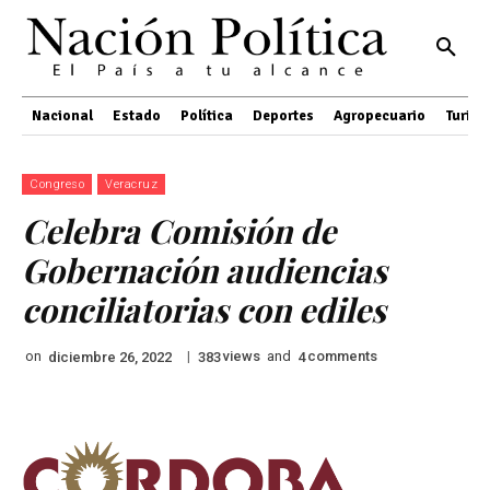
Nacional
Estado
Política
Deportes
Agropecuario
Turis
Congreso
Veracruz
Celebra Comisión de
Gobernación audiencias
conciliatorias con ediles
on
|
views
and
comments
diciembre 26, 2022
383
4